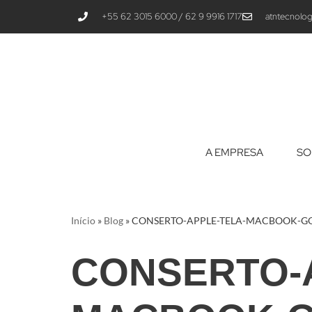
+55 62 3015 6000 / 62 9 9916 1717
atntecnolog
Pular
para
o
conteúdo
A EMPRESA
SO
Início
»
Blog
»
CONSERTO-APPLE-TELA-MACBOOK-G
CONSERTO-