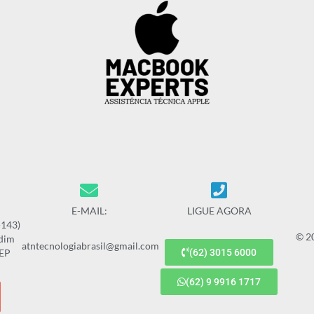
E-MAIL:
LIGUE AGORA
-143)
© 2
rdim
atntecnologiabrasil@gmail.com
CEP
(62) 3015 6000
(62) 9 9916 1717