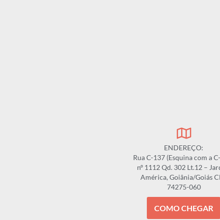
ENDEREÇO:
Rua C-137 (Esquina com a C
nº 1112 Qd. 302 Lt.12 – Ja
América, Goiânia/Goiás 
74275-060
COMO CHEGAR