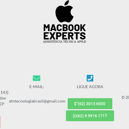
E-MAIL:
LIGUE AGORA
-143)
© 2
rdim
atntecnologiabrasil@gmail.com
CEP
(62) 3015 6000
(62) 9 9916 1717