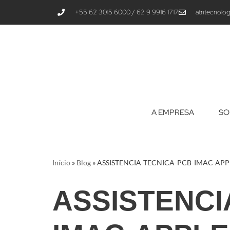
+55 62 3015 6000 / 62 9 9916 1717
atntecnolog
Pular
para
o
conteúdo
A EMPRESA
SO
Início
»
Blog
»
ASSISTENCIA-TECNICA-PCB-IMAC-APP
ASSISTENCI