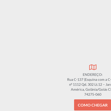
ENDEREÇO:
Rua C-137 (Esquina com a C
nº 1112 Qd. 302 Lt.12 – Ja
América, Goiânia/Goiás 
74275-060
COMO CHEGAR