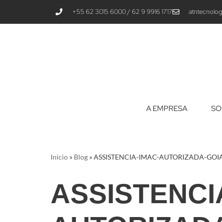
+55 62 3015 6000 / 62 9 9916 1717
atntecnolog
Pular
para
o
conteúdo
A EMPRESA
SO
Início
»
Blog
»
ASSISTENCIA-IMAC-AUTORIZADA-GOI
ASSISTENCI