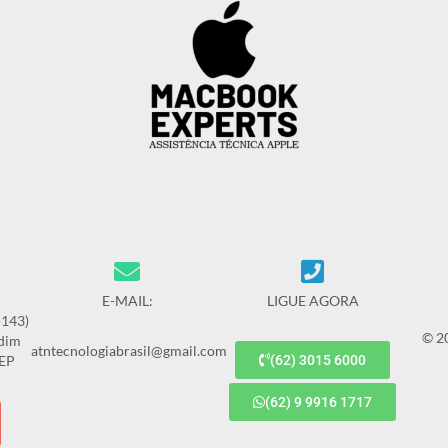
E-MAIL:
LIGUE AGORA
-143)
© 2
rdim
atntecnologiabrasil@gmail.com
CEP
(62) 3015 6000
(62) 9 9916 1717