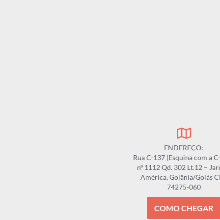
ENDEREÇO:
Rua C-137 (Esquina com a C
nº 1112 Qd. 302 Lt.12 – Ja
América, Goiânia/Goiás 
74275-060
COMO CHEGAR