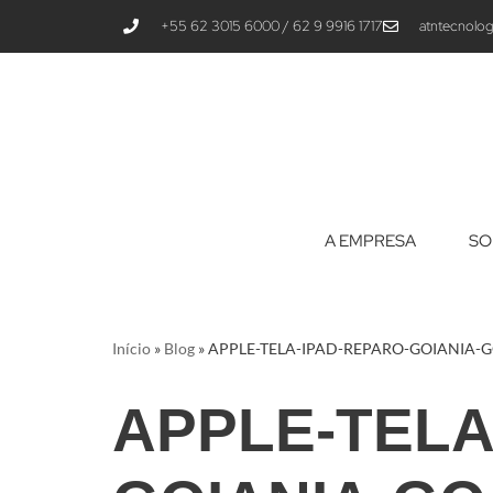
+55 62 3015 6000 / 62 9 9916 1717
atntecnolog
Pular
para
o
conteúdo
A EMPRESA
SO
Início
»
Blog
»
APPLE-TELA-IPAD-REPARO-GOIANIA-
APPLE-TELA