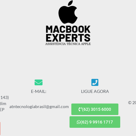
E-MAIL:
LIGUE AGORA
-143)
© 2
rdim
atntecnologiabrasil@gmail.com
CEP
(62) 3015 6000
(62) 9 9916 1717