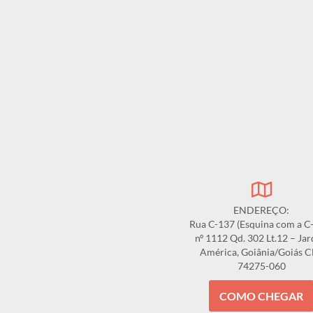
ENDEREÇO:
Rua C-137 (Esquina com a C
nº 1112 Qd. 302 Lt.12 – Ja
América, Goiânia/Goiás 
74275-060
COMO CHEGAR